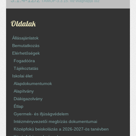
TÁMOP-3.3.15.
víz világnapja
ősz
Oldalak
Állásajánlatok
Bemutatkozás
Elérhetőségek
Fogadóóra
Tájékoztatás
Iskolai élet
Alapdokumentumok
Alapítvány
Diákigazolvány
Étlap
Gyermek- és ifjúságvédelem
Intézményvezetői megbízás dokumentumai
Középfokú beiskolázás a 2026-2027-ös tanévben