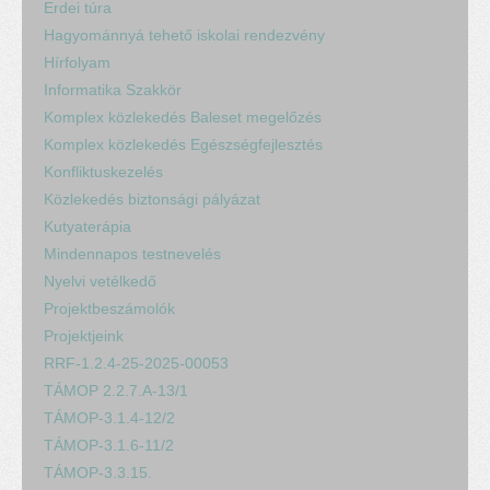
Erdei túra
Hagyománnyá tehető iskolai rendezvény
Hírfolyam
Informatika Szakkör
Komplex közlekedés Baleset megelőzés
Komplex közlekedés Egészségfejlesztés
Konfliktuskezelés
Közlekedés biztonsági pályázat
Kutyaterápia
Mindennapos testnevelés
Nyelvi vetélkedő
Projektbeszámolók
Projektjeink
RRF-1.2.4-25-2025-00053
TÁMOP 2.2.7.A-13/1
TÁMOP-3.1.4-12/2
TÁMOP-3.1.6-11/2
TÁMOP-3.3.15.