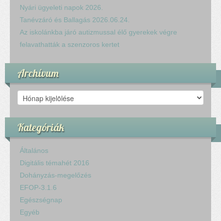
Komplex közlekedés Baleset megelőzés
Nyári ügyeleti napok 2026.
Komplex közlekedés Egészségfejlesztés
Tanévzáró és Ballagás 2026.06.24.
Nyelvi vetélkedő
Az iskolánkba járó autizmussal élő gyerekek végre
Hagyománnyá tehető iskolai rendezvény
felavathatták a szenzoros kertet
TÁMOP-3.1.6-11/2
TÁMOP-3.3.15.
Archívum
TIOP-1.1.1-12/1
Kutyaterápia
Archívum
RRF-1.2.4-25-2025-00053
Ökoiskola
Kategóriák
Elérhetőségek
Fogadóóra
Általános
Tájékoztatás
Digitális témahét 2016
Állásajánlatok
Dohányzás-megelőzés
EFOP-3.1.6
Egészségnap
Egyéb