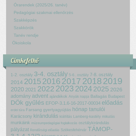
Órarendek (2025/26. tanév)
Pedagógiai szakmai ellenőrzés
Szakképzés
Szakkörök
Tanév rendje
Ökoiskola
Címkefelhő
3-4. osztály
7-8. osztály
1-2. osztály
5-6.. osztály
2018
2017
2019
2015
2016
2014
2023
2024
2022
2025
2020
2021
2026
advent
adomány
ajándékok
Ballagás
Budapest
Anyák napja
DÖk gyűlés
előadás
EFOP-3.1.6-16-2017-00034
hónap tanulói
Farsang
gyertyagyújtás
erdei túra
kirándulás
Karácsony
kiállítás
Lamberg-kastély
mikulás
munkáink
osztálykirándulás
múzeumpedagógiai foglalkozás
TÁMOP-
pályázat
Székesfehérvár
Rendőrségi előadás
3.1.4-12/2