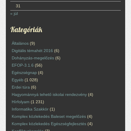
31
« júl
Kategóriák
Általános
(9)
Digitális témahét 2016
(6)
Dohányzás-megelőzés
(6)
EFOP-3.1.6
(56)
Egészségnap
(4)
Egyéb
(1 028)
Erdei túra
(6)
Hagyománnyá tehető iskolai rendezvény
(4)
Hírfolyam
(1 231)
Informatika Szakkör
(1)
Komplex közlekedés Baleset megelőzés
(4)
Komplex közlekedés Egészségfejlesztés
(4)
Konfliktuskezelés
(3)