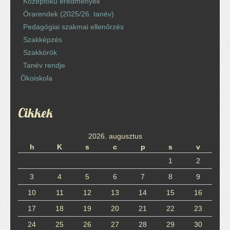
Középfokú eredmények
Órarendek (2025/26. tanév)
Pedagógiai szakmai ellenőrzés
Szakképzés
Szakkörök
Tanév rendje
Ökoiskola
Cikkek
2026. augusztus
h
K
s
c
p
s
v
1
2
3
4
5
6
7
8
9
10
11
12
13
14
15
16
17
18
19
20
21
22
23
24
25
26
27
28
29
30