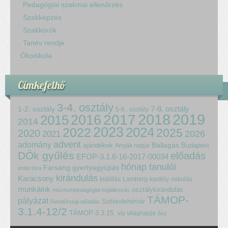
Pedagógiai szakmai ellenőrzés
Szakképzés
Szakkörök
Tanév rendje
Ökoiskola
Címkefelhő
3-4. osztály
7-8. osztály
1-2. osztály
5-6.. osztály
2018
2017
2019
2015
2016
2014
2023
2024
2022
2025
2020
2021
2026
advent
adomány
ajándékok
Ballagás
Budapest
Anyák napja
DÖk gyűlés
előadás
EFOP-3.1.6-16-2017-00034
hónap tanulói
Farsang
gyertyagyújtás
erdei túra
kirándulás
Karácsony
kiállítás
Lamberg-kastély
mikulás
munkáink
osztálykirándulás
múzeumpedagógiai foglalkozás
TÁMOP-
pályázat
Székesfehérvár
Rendőrségi előadás
3.1.4-12/2
TÁMOP-3.3.15.
víz világnapja
ősz