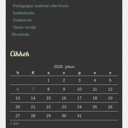
Pedagógiai szakmai ellenőrzés
Szakképzés
Szakkörök
Tanév rendje
Ökoiskola
Cikkek
2026. július
h
K
s
c
p
s
v
1
2
3
4
5
6
7
8
9
10
11
12
13
14
15
16
17
18
19
20
21
22
23
24
25
26
27
28
29
30
31
« jún