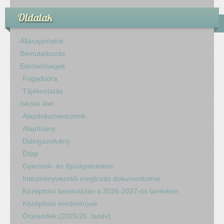
Oldalak
Állásajánlatok
Bemutatkozás
Elérhetőségek
Fogadóóra
Tájékoztatás
Iskolai élet
Alapdokumentumok
Alapítvány
Diákigazolvány
Étlap
Gyermek- és ifjúságvédelem
Intézményvezetői megbízás dokumentumai
Középfokú beiskolázás a 2026-2027-ös tanévben
Középfokú eredmények
Órarendek (2025/26. tanév)