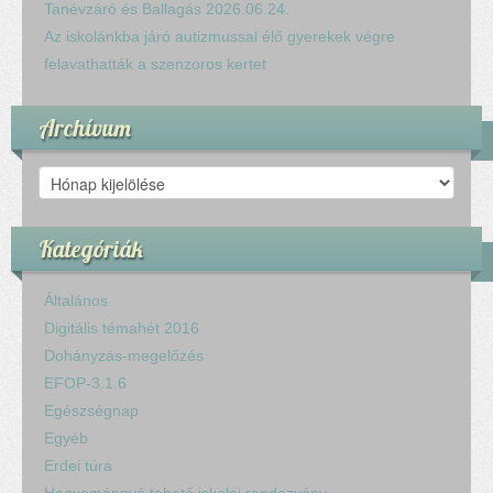
Komplex közlekedés Baleset megelőzés
Tanévzáró és Ballagás 2026.06.24.
Komplex közlekedés Egészségfejlesztés
Az iskolánkba járó autizmussal élő gyerekek végre
Nyelvi vetélkedő
felavathatták a szenzoros kertet
Hagyománnyá tehető iskolai rendezvény
TÁMOP-3.1.6-11/2
Archívum
TÁMOP-3.3.15.
TIOP-1.1.1-12/1
Archívum
Kutyaterápia
RRF-1.2.4-25-2025-00053
Kategóriák
Ökoiskola
Elérhetőségek
Általános
Fogadóóra
Digitális témahét 2016
Tájékoztatás
Dohányzás-megelőzés
Állásajánlatok
EFOP-3.1.6
Egészségnap
Egyéb
Erdei túra
Hagyománnyá tehető iskolai rendezvény