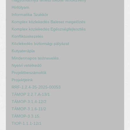
Hírfolyam
Informatika Szakkör
Komplex közlekedés Baleset megelőzés
Komplex közlekedés Egészségfejlesztés
Konfliktuskezelés
Közlekedés biztonsági pályázat
Kutyaterápia
Mindennapos testnevelés
Nyelvi vetélkedő
Projektbeszámolók
Projektjeink
RRF-1.2.4-25-2025-00053
TÁMOP 2.2.7.A-13/1
TÁMOP-3.1.4-12/2
TÁMOP-3.1.6-11/2
TÁMOP-3.3.15.
TIOP-1.1.1-12/1