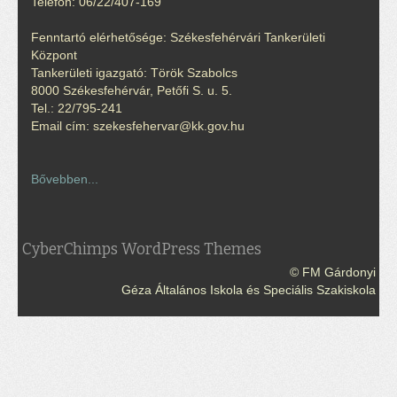
Telefon: 06/22/407-169
Fenntartó elérhetősége: Székesfehérvári Tankerületi
Központ
Tankerületi igazgató: Török Szabolcs
8000 Székesfehérvár, Petőfi S. u. 5.
Tel.: 22/795-241
Email cím: szekesfehervar@kk.gov.hu
Bővebben...
CyberChimps WordPress Themes
© FM Gárdonyi
Géza Általános Iskola és Speciális Szakiskola