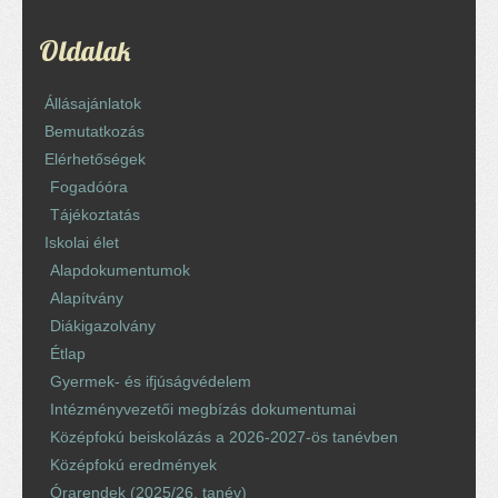
Oldalak
Állásajánlatok
Bemutatkozás
Elérhetőségek
Fogadóóra
Tájékoztatás
Iskolai élet
Alapdokumentumok
Alapítvány
Diákigazolvány
Étlap
Gyermek- és ifjúságvédelem
Intézményvezetői megbízás dokumentumai
Középfokú beiskolázás a 2026-2027-ös tanévben
Középfokú eredmények
Órarendek (2025/26. tanév)