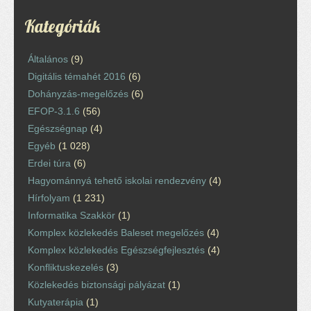
Kategóriák
Általános
(9)
Digitális témahét 2016
(6)
Dohányzás-megelőzés
(6)
EFOP-3.1.6
(56)
Egészségnap
(4)
Egyéb
(1 028)
Erdei túra
(6)
Hagyománnyá tehető iskolai rendezvény
(4)
Hírfolyam
(1 231)
Informatika Szakkör
(1)
Komplex közlekedés Baleset megelőzés
(4)
Komplex közlekedés Egészségfejlesztés
(4)
Konfliktuskezelés
(3)
Közlekedés biztonsági pályázat
(1)
Kutyaterápia
(1)