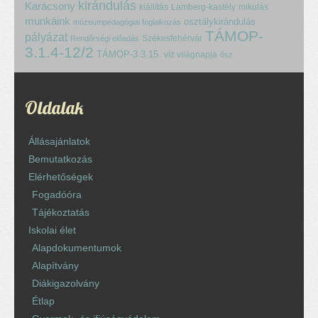
kirándulás
Karácsony
kiállítás
Lamberg-kastély
mikulás
munkáink
osztálykirándulás
múzeumpedagógiai foglalkozás
TÁMOP-
pályázat
Székesfehérvár
Rendőrségi előadás
3.1.4-12/2
TÁMOP-3.3.15.
víz világnapja
ősz
Oldalak
Állásajánlatok
Bemutatkozás
Elérhetőségek
Fogadóóra
Tájékoztatás
Iskolai élet
Alapdokumentumok
Alapítvány
Diákigazolvány
Étlap