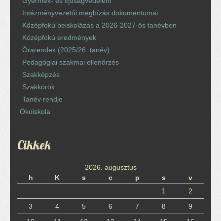
Gyermek- és ifjúságvédelem
Intézményvezetői megbízás dokumentumai
Középfokú beiskolázás a 2026-2027-ös tanévben
Középfokú eredmények
Órarendek (2025/26. tanév)
Pedagógiai szakmai ellenőrzés
Szakképzés
Szakkörök
Tanév rendje
Ökoiskola
Cikkek
2026. augusztus
h
K
s
c
p
s
v
1
2
3
4
5
6
7
8
9