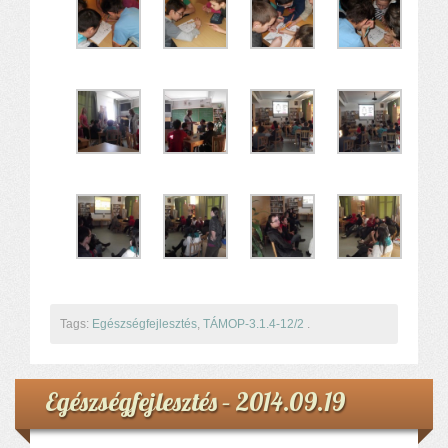
Komplex közlekedés Baleset megelőzés
Komplex közlekedés Egészségfejlesztés
Nyelvi vetélkedő
Hagyománnyá tehető iskolai rendezvény
TÁMOP-3.1.6-11/2
TÁMOP-3.3.15.
TIOP-1.1.1-12/1
Kutyaterápia
RRF-1.2.4-25-2025-00053
Ökoiskola
Elérhetőségek
Fogadóóra
Tájékoztatás
Tags:
Egészségfejlesztés
,
TÁMOP-3.1.4-12/2
.
Állásajánlatok
Egészségfejlesztés – 2014.09.19