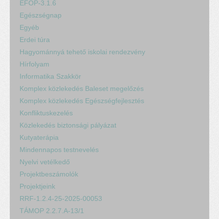
EFOP-3.1.6
Egészségnap
Egyéb
Erdei túra
Hagyománnyá tehető iskolai rendezvény
Hírfolyam
Informatika Szakkör
Komplex közlekedés Baleset megelőzés
Komplex közlekedés Egészségfejlesztés
Konfliktuskezelés
Közlekedés biztonsági pályázat
Kutyaterápia
Mindennapos testnevelés
Nyelvi vetélkedő
Projektbeszámolók
Projektjeink
RRF-1.2.4-25-2025-00053
TÁMOP 2.2.7.A-13/1