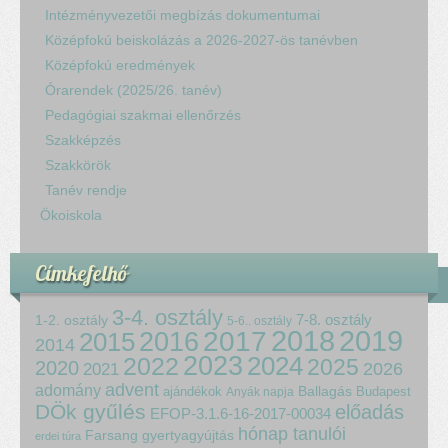
Intézményvezetői megbízás dokumentumai
Középfokú beiskolázás a 2026-2027-ös tanévben
Középfokú eredmények
Órarendek (2025/26. tanév)
Pedagógiai szakmai ellenőrzés
Szakképzés
Szakkörök
Tanév rendje
Ökoiskola
Címkefelhő
3-4. osztály
7-8. osztály
1-2. osztály
5-6.. osztály
2018
2017
2019
2015
2016
2014
2023
2024
2022
2025
2020
2021
2026
advent
adomány
ajándékok
Ballagás
Budapest
Anyák napja
DÖk gyűlés
előadás
EFOP-3.1.6-16-2017-00034
hónap tanulói
Farsang
gyertyagyújtás
erdei túra