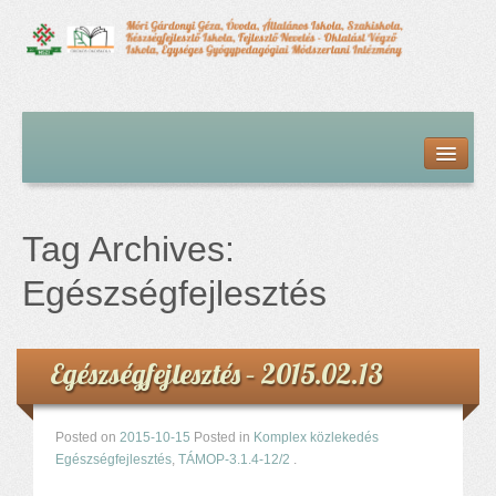
Kezdőlap
Bemutatkozás
Hírfolyam
Iskolai élet
Tag Archives:
Alapdokumentumok
Intézményvezetői megbízás dokumentumai
Egészségfejlesztés
Órarendek (2025/26. tanév)
Szakképzés
Szakkörök
Egészségfejlesztés – 2015.02.13
Tanév rendje
Diákigazolvány
Posted on
2015-10-15
Posted in
Komplex közlekedés
Középfokú beiskolázás a 2026-2027-ös tanévben
Egészségfejlesztés
,
TÁMOP-3.1.4-12/2
.
Középfokú eredmények