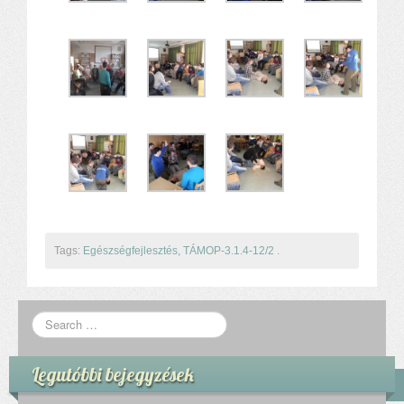
Tags:
Egészségfejlesztés
,
TÁMOP-3.1.4-12/2
.
Legutóbbi bejegyzések