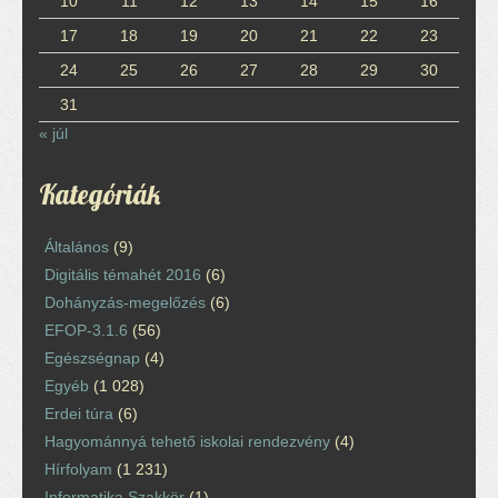
10
11
12
13
14
15
16
17
18
19
20
21
22
23
24
25
26
27
28
29
30
31
« júl
Kategóriák
Általános
(9)
Digitális témahét 2016
(6)
Dohányzás-megelőzés
(6)
EFOP-3.1.6
(56)
Egészségnap
(4)
Egyéb
(1 028)
Erdei túra
(6)
Hagyománnyá tehető iskolai rendezvény
(4)
Hírfolyam
(1 231)
Informatika Szakkör
(1)