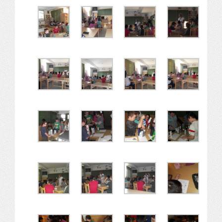
Alapítvány
Pedagógiai szakmai ellenőrzés
Gyermek- és ifjúságvédelem
Étlap
Projektjeink
Digitális témahét 2016
EFOP-3.1.6
Közlekedés biztonsági pályázat
TÁMOP 2.2.7.A-13/1
TÁMOP-3.1.4-12/2
Projektbeszámolók
Egészségnap
Informatika Szakkör
Konfliktuskezelés
Mindennapos testnevelés
Dohányzás-megelőzés
Erdei túra