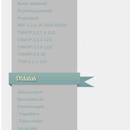
Nyelvi vetélkedő
Projektbeszámolók
Projektjeink
RRF-1.2.4-25-2025-00053
TÁMOP 2.2.7.A-13/1
TÁMOP-3.1.4-12/2
TÁMOP-3.1.6-11/2
TÁMOP-3.3.15.
TIOP-1.1.1-12/1
Oldalak
Állásajánlatok
Bemutatkozás
Elérhetőségek
Fogadóóra
Tájékoztatás
Iskolai élet