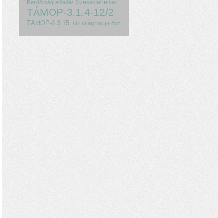
Székesfehérvár
Rendőrségi előadás
TÁMOP-3.1.4-12/2
TÁMOP-3.3.15.
víz világnapja
ősz