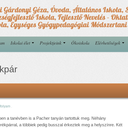
yam
Iskolai élet
Projektjeink
Ökoiskola
Elérhetőségek
kpár
rfolyam
.
en a tanévben is a Pacher tanyán tartottuk meg. Néhány
ékpárral, a többiek pedig busszal érkeztek meg a helyszínre. Két