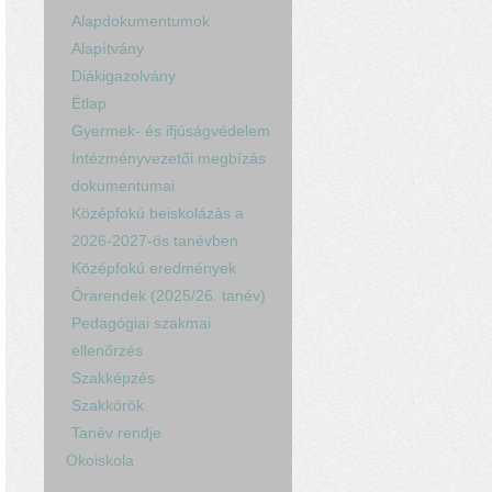
Alapdokumentumok
Alapítvány
Diákigazolvány
Étlap
Gyermek- és ifjúságvédelem
Intézményvezetői megbízás
dokumentumai
Középfokú beiskolázás a
2026-2027-ös tanévben
Középfokú eredmények
Órarendek (2025/26. tanév)
Pedagógiai szakmai
ellenőrzés
Szakképzés
Szakkörök
Tanév rendje
Ökoiskola