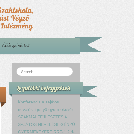
Állásajánlatok
Legutóbbi bejegyzések
Konferencia a sajátos
nevelési igényű gyermekekért
SZAKMAI FEJLESZTÉS A
SAJÁTOS NEVELÉSI IGÉNYŰ
GYERMEKEKÉRT RRF-1.2.4-