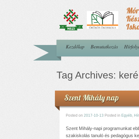
Kezdőlap
Bemutatkozás
Hírfol
Tag Archives:
keré
Szent Mihály nap
Posted on
2017-10-13
Posted in
Egyéb
,
Hí
Szent Mihály-napi programunkat ebb
szakiskolás tanuló és pedagógus ker