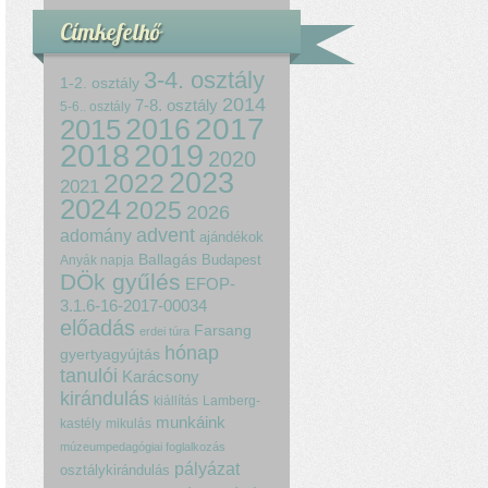
Címkefelhő
3-4. osztály
1-2. osztály
2014
7-8. osztály
5-6.. osztály
2017
2015
2016
2018
2019
2020
2023
2022
2021
2024
2025
2026
advent
adomány
ajándékok
Ballagás
Budapest
Anyák napja
DÖk gyűlés
EFOP-
3.1.6-16-2017-00034
előadás
Farsang
erdei túra
hónap
gyertyagyújtás
tanulói
Karácsony
kirándulás
kiállítás
Lamberg-
munkáink
kastély
mikulás
múzeumpedagógiai foglalkozás
pályázat
osztálykirándulás