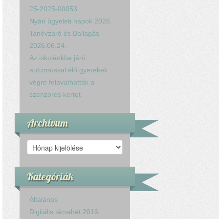
25-2025-00053
Nyári ügyeleti napok 2026.
Tanévzáró és Ballagás
2026.06.24.
Az iskolánkba járó
autizmussal élő gyerekek
végre felavathatták a
szenzoros kertet
Archívum
Archívum
Kategóriák
Általános
Digitális témahét 2016