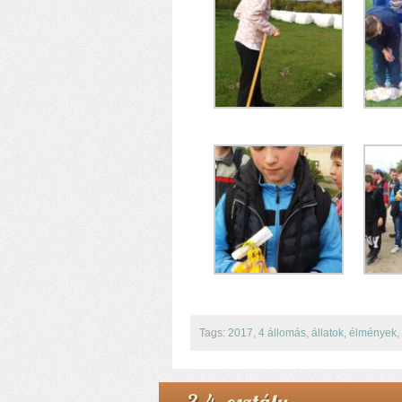
Tags:
2017
,
4 állomás
,
állatok
,
élmények
,