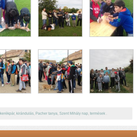
kerékpár
,
kirándulás
,
Pacher tanya
,
Szent Mihály nap
,
termések
.