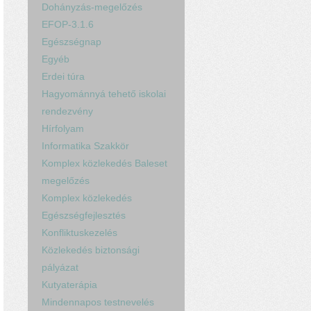
Dohányzás-megelőzés
EFOP-3.1.6
Egészségnap
Egyéb
Erdei túra
Hagyománnyá tehető iskolai
rendezvény
Hírfolyam
Informatika Szakkör
Komplex közlekedés Baleset
megelőzés
Komplex közlekedés
Egészségfejlesztés
Konfliktuskezelés
Közlekedés biztonsági
pályázat
Kutyaterápia
Mindennapos testnevelés